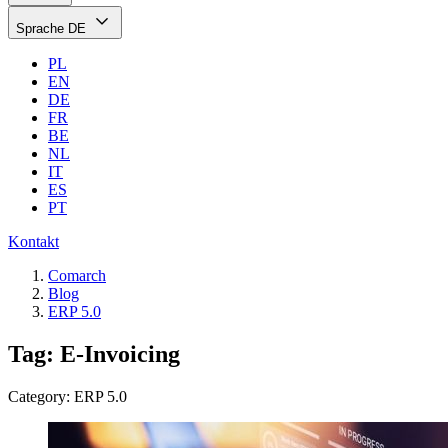
Sprache
DE
PL
EN
DE
FR
BE
NL
IT
ES
PT
Kontakt
Comarch
Blog
ERP 5.0
Tag: E-Invoicing
Category: ERP 5.0