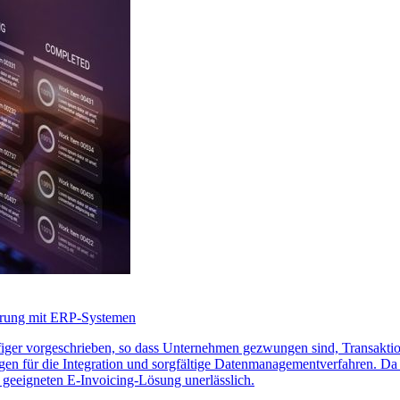
ierung mit ERP-Systemen
iger vorgeschrieben, so dass Unternehmen gezwungen sind, Transaktio
gen für die Integration und sorgfältige Datenmanagementverfahren. Da
er geeigneten E-Invoicing-Lösung unerlässlich.