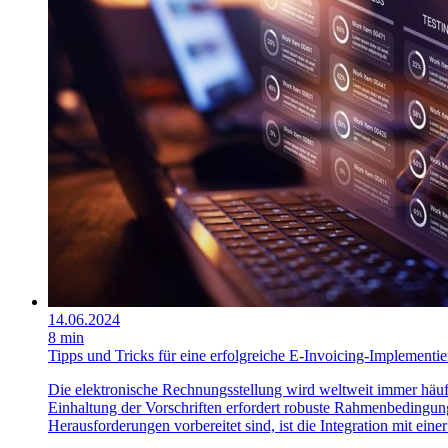
14.06.2024
8 min
Tipps und Tricks für eine erfolgreiche E-Invoicing-Implement
Die elektronische Rechnungsstellung wird weltweit immer häuf
Einhaltung der Vorschriften erfordert robuste Rahmenbedingun
Herausforderungen vorbereitet sind, ist die Integration mit ein