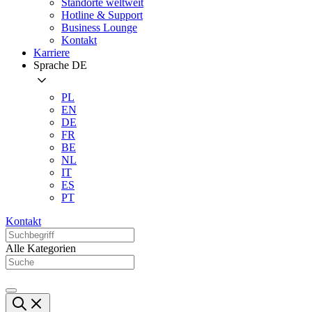
Standorte weltweit
Hotline & Support
Business Lounge
Kontakt
Karriere
Sprache
DE
PL
EN
DE
FR
BE
NL
IT
ES
PT
Kontakt
Alle Kategorien