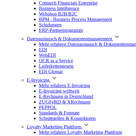
Comarch Financials Enterprise
Business Intelligence
Webshop B2B/B2C
BPM - Business Process Management
Schulungen
ERP-Partnerprogramm
Datenaustausch & Dokumentenmanagement
Mehr erfahren Datenaustausch & Dokumentenma
EDI
WebEDI
OCR as a Service
Lieferkettengesetz
EDI Glossar
E-Invoicing
Mehr erfahren E-Invoicing
E-Invoicing weltweit
E-Rechnung in Deutschland
ZUGFeRD & XRechnung
PEPPOL
Standards & Formate
Schnittstellen & Konnektoren
Loyalty Marketing Plattform
Mehr erfahren Loyalty Marketing Plattform