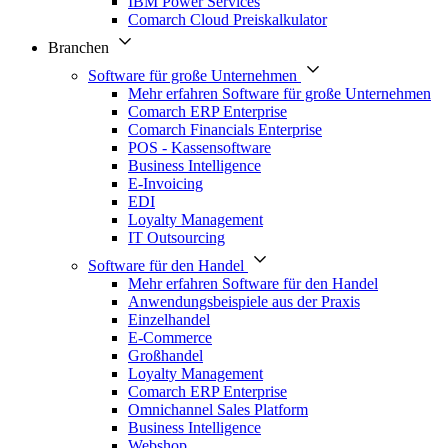
IBM Power Services
Comarch Cloud Preiskalkulator
Branchen
Software für große Unternehmen
Mehr erfahren Software für große Unternehmen
Comarch ERP Enterprise
Comarch Financials Enterprise
POS - Kassensoftware
Business Intelligence
E-Invoicing
EDI
Loyalty Management
IT Outsourcing
Software für den Handel
Mehr erfahren Software für den Handel
Anwendungsbeispiele aus der Praxis
Einzelhandel
E-Commerce
Großhandel
Loyalty Management
Comarch ERP Enterprise
Omnichannel Sales Platform
Business Intelligence
Webshop