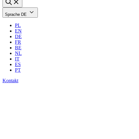
Sprache
DE
PL
EN
DE
FR
BE
NL
IT
ES
PT
Kontakt
E-Book:
EDI Migration: Ein
einfacher Ansatz für ein