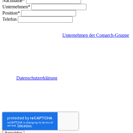
Nachname*
Unternehmen*
Position*
Telefon
Mit Absenden dieses Formulars gebe ich meine Einwilligung, per E-
Mail einen
Newsletter
von den
Unternehmen der Comarch-Gruppe
zu erhalten. Der Newsletter enthält Neuigkeiten über die
Unternehmen der Comarch-Gruppe, deren Produkte, Events,
Webinare, Studien und Kooperationen. Ich kann den Newsletter
jederzeit abbestellen und meine Einwilligung mit Wirkung für die
Zukunft widerrufen. Ein Link zur Abbestellung findet sich in jedem
Newsletter. Für weitere Informationen zum Newsletter und der
damit im Zusammenhang stehenden Datenverarbeitung, wurde ich
auf die
Datenschutzerklärung
hingewiesen. Zusätzlich gebe ich
meine Einwilligung per
E-Mail
kontaktiert zu werden, um
Information über aktuelle Angebote und Events im Zusammenhang
mit den Produkten und Dienstleistung der Unternehmen der
Comarch-Gruppe zu erhalten. Ich kann diese Einwilligung jederzeit
mit Wirkung für die Zukunft widerrufen.