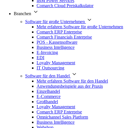
IBM Power Services
Comarch Cloud Preiskalkulator
Branchen
Software für große Unternehmen
Mehr erfahren Software für große Unternehmen
Comarch ERP Enterprise
Comarch Financials Enterprise
POS - Kassensoftware
Business Intelligence
E-Invoicing
EDI
Loyalty Management
IT Outsourcing
Software für den Handel
Mehr erfahren Software für den Handel
Anwendungsbeispiele aus der Praxis
Einzelhandel
E-Commerce
Großhandel
Loyalty Management
Comarch ERP Enterprise
Omnichannel Sales Platform
Business Intelligence
Webshop