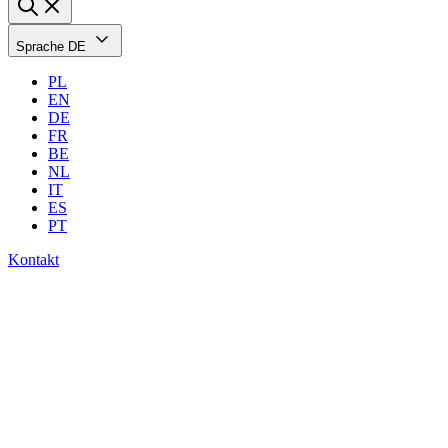
Sprache
DE
PL
EN
DE
FR
BE
NL
IT
ES
PT
Kontakt
Webcast: Emergency
IT - Vorübergehender
Trend oder neue