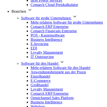
IBM Power Services
Comarch Cloud Preiskalkulator
Branchen
Software für große Unternehmen
Mehr erfahren Software für große Unternehmen
Comarch ERP Enterprise
Comarch Financials Enterprise
POS - Kassensoftware
Business Intelligence
E-Invoicing
EDI
Loyalty Management
IT Outsourcing
Software für den Handel
Mehr erfahren Software für den Handel
Anwendungsbeispiele aus der Praxis
Einzelhandel
E-Commerce
Großhandel
Loyalty Management
Comarch ERP Enterprise
Omnichannel Sales Platform
Business Intelligence
Webshop