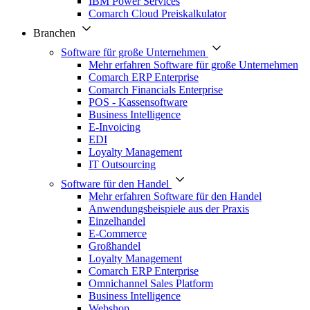
IBM Power Services
Comarch Cloud Preiskalkulator
Branchen
Software für große Unternehmen
Mehr erfahren Software für große Unternehmen
Comarch ERP Enterprise
Comarch Financials Enterprise
POS - Kassensoftware
Business Intelligence
E-Invoicing
EDI
Loyalty Management
IT Outsourcing
Software für den Handel
Mehr erfahren Software für den Handel
Anwendungsbeispiele aus der Praxis
Einzelhandel
E-Commerce
Großhandel
Loyalty Management
Comarch ERP Enterprise
Omnichannel Sales Platform
Business Intelligence
Webshop