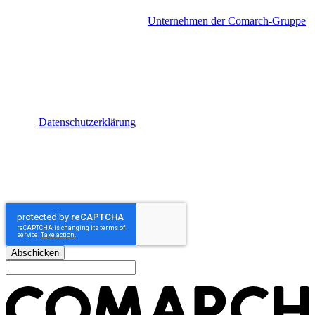
Mit Absenden dieses Formulars gebe ich meine Einwilligung, per E-
Mail einen
Newsletter
von den
Unternehmen der Comarch-Gruppe
zu erhalten. Der Newsletter enthält Neuigkeiten über die
Unternehmen der Comarch-Gruppe, deren Produkte, Events,
Webinare, Studien und Kooperationen. Ich kann den Newsletter
jederzeit abbestellen und meine Einwilligung mit Wirkung für die
Zukunft widerrufen. Ein Link zur Abbestellung findet sich in jedem
Newsletter. Für weitere Informationen zum Newsletter und der
damit im Zusammenhang stehenden Datenverarbeitung, wurde ich
auf die
Datenschutzerklärung
hingewiesen. Zusätzlich gebe ich
meine Einwilligung per
E-Mail
kontaktiert zu werden, um
Information über aktuelle Angebote und Events im Zusammenhang
mit den Produkten und Dienstleistung der Unternehmen der
Comarch-Gruppe zu erhalten. Ich kann diese Einwilligung jederzeit
mit Wirkung für die Zukunft widerrufen.
Abschicken