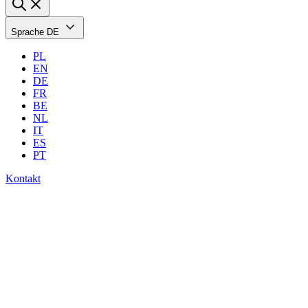
Sprache
DE
PL
EN
DE
FR
BE
NL
IT
ES
PT
Kontakt
E-Book für
wirkungsvolles Fitness-
Club-Marketing: