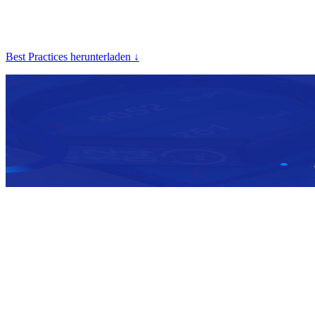
In 5 Schritten zu erfolgreichen Gamification-Kampagnen in Fitness-
Apps.
Best Practices herunterladen ↓