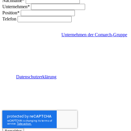
Nachname*
Unternehmen*
Position*
Telefon
Mit Absenden dieses Formulars gebe ich meine Einwilligung, per E-
Mail einen
Newsletter
von den
Unternehmen der Comarch-Gruppe
zu erhalten. Der Newsletter enthält Neuigkeiten über die
Unternehmen der Comarch-Gruppe, deren Produkte, Events,
Webinare, Studien und Kooperationen. Ich kann den Newsletter
jederzeit abbestellen und meine Einwilligung mit Wirkung für die
Zukunft widerrufen. Ein Link zur Abbestellung findet sich in jedem
Newsletter. Für weitere Informationen zum Newsletter und der
damit im Zusammenhang stehenden Datenverarbeitung, wurde ich
auf die
Datenschutzerklärung
hingewiesen. Zusätzlich gebe ich
meine Einwilligung per
E-Mail
kontaktiert zu werden, um
Information über aktuelle Angebote und Events im Zusammenhang
mit den Produkten und Dienstleistung der Unternehmen der
Comarch-Gruppe zu erhalten. Ich kann diese Einwilligung jederzeit
mit Wirkung für die Zukunft widerrufen.