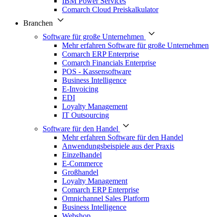
IBM Power Services
Comarch Cloud Preiskalkulator
Branchen
Software für große Unternehmen
Mehr erfahren Software für große Unternehmen
Comarch ERP Enterprise
Comarch Financials Enterprise
POS - Kassensoftware
Business Intelligence
E-Invoicing
EDI
Loyalty Management
IT Outsourcing
Software für den Handel
Mehr erfahren Software für den Handel
Anwendungsbeispiele aus der Praxis
Einzelhandel
E-Commerce
Großhandel
Loyalty Management
Comarch ERP Enterprise
Omnichannel Sales Platform
Business Intelligence
Webshop