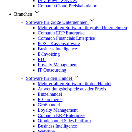
IBM Power Services
Comarch Cloud Preiskalkulator
Branchen
Software für große Unternehmen
Mehr erfahren Software für große Unternehmen
Comarch ERP Enterprise
Comarch Financials Enterprise
POS - Kassensoftware
Business Intelligence
E-Invoicing
EDI
Loyalty Management
IT Outsourcing
Software für den Handel
Mehr erfahren Software für den Handel
Anwendungsbeispiele aus der Praxis
Einzelhandel
E-Commerce
Großhandel
Loyalty Management
Comarch ERP Enterprise
Omnichannel Sales Platform
Business Intelligence
Webshop