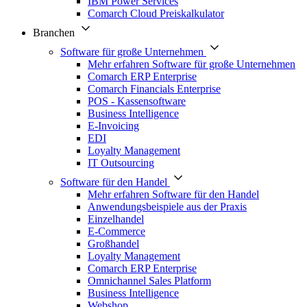
IBM Power Services
Comarch Cloud Preiskalkulator
Branchen
Software für große Unternehmen
Mehr erfahren Software für große Unternehmen
Comarch ERP Enterprise
Comarch Financials Enterprise
POS - Kassensoftware
Business Intelligence
E-Invoicing
EDI
Loyalty Management
IT Outsourcing
Software für den Handel
Mehr erfahren Software für den Handel
Anwendungsbeispiele aus der Praxis
Einzelhandel
E-Commerce
Großhandel
Loyalty Management
Comarch ERP Enterprise
Omnichannel Sales Platform
Business Intelligence
Webshop