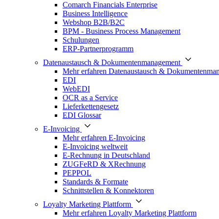
Comarch Financials Enterprise
Business Intelligence
Webshop B2B/B2C
BPM - Business Process Management
Schulungen
ERP-Partnerprogramm
Datenaustausch & Dokumentenmanagement
Mehr erfahren Datenaustausch & Dokumentenma
EDI
WebEDI
OCR as a Service
Lieferkettengesetz
EDI Glossar
E-Invoicing
Mehr erfahren E-Invoicing
E-Invoicing weltweit
E-Rechnung in Deutschland
ZUGFeRD & XRechnung
PEPPOL
Standards & Formate
Schnittstellen & Konnektoren
Loyalty Marketing Plattform
Mehr erfahren Loyalty Marketing Plattform