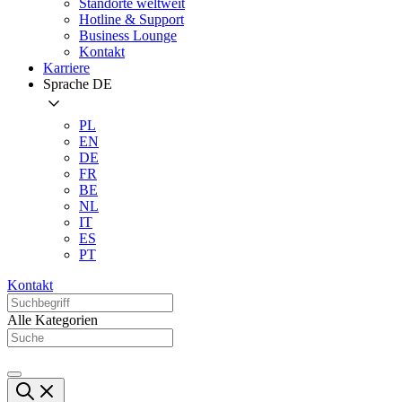
Standorte weltweit
Hotline & Support
Business Lounge
Kontakt
Karriere
Sprache
DE
PL
EN
DE
FR
BE
NL
IT
ES
PT
Kontakt
Alle Kategorien