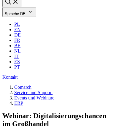
Sprache
DE
PL
EN
DE
FR
BE
NL
IT
ES
PT
Kontakt
Comarch
Service und Support
Events und Webinare
ERP
Webinar: Digitalisierungschancen
im Großhandel