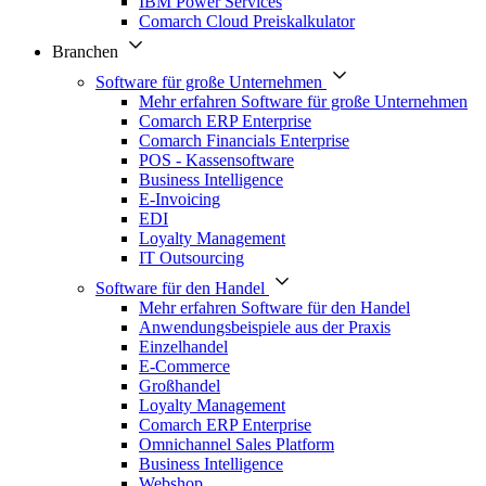
IBM Power Services
Comarch Cloud Preiskalkulator
Branchen
Software für große Unternehmen
Mehr erfahren Software für große Unternehmen
Comarch ERP Enterprise
Comarch Financials Enterprise
POS - Kassensoftware
Business Intelligence
E-Invoicing
EDI
Loyalty Management
IT Outsourcing
Software für den Handel
Mehr erfahren Software für den Handel
Anwendungsbeispiele aus der Praxis
Einzelhandel
E-Commerce
Großhandel
Loyalty Management
Comarch ERP Enterprise
Omnichannel Sales Platform
Business Intelligence
Webshop