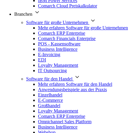
IBM Power Services
Comarch Cloud Preiskalkulator
Branchen
Software für große Unternehmen
Mehr erfahren Software für große Unternehmen
Comarch ERP Enterprise
Comarch Financials Enterprise
POS - Kassensoftware
Business Intelligence
E-Invoicing
EDI
Loyalty Management
IT Outsourcing
Software für den Handel
Mehr erfahren Software für den Handel
Anwendungsbeispiele aus der Praxis
Einzelhandel
E-Commerce
Großhandel
Loyalty Management
Comarch ERP Enterprise
Omnichannel Sales Platform
Business Intelligence
Webshop