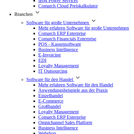
IBM Power Services
Comarch Cloud Preiskalkulator
Branchen
Software für große Unternehmen
Mehr erfahren Software für große Unternehmen
Comarch ERP Enterprise
Comarch Financials Enterprise
POS - Kassensoftware
Business Intelligence
E-Invoicing
EDI
Loyalty Management
IT Outsourcing
Software für den Handel
Mehr erfahren Software für den Handel
Anwendungsbeispiele aus der Praxis
Einzelhandel
E-Commerce
Großhandel
Loyalty Management
Comarch ERP Enterprise
Omnichannel Sales Platform
Business Intelligence
Webshop