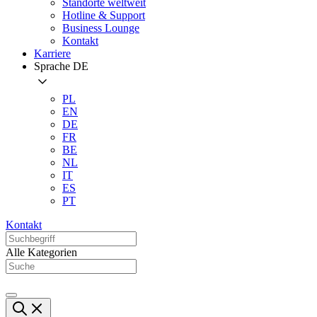
Standorte weltweit
Hotline & Support
Business Lounge
Kontakt
Karriere
Sprache
DE
PL
EN
DE
FR
BE
NL
IT
ES
PT
Kontakt
Alle Kategorien