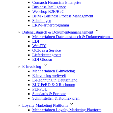
Comarch Financials Enterprise
Business Intelligence
Webshop B2B/B2C
BPM - Business Process Management
Schulungen
ERP-Partnerprogramm
Datenaustausch & Dokumentenmanagement
Mehr erfahren Datenaustausch & Dokumentenma
EDI
WebEDI
OCR as a Service
Lieferkettengesetz
EDI Glossar
E-Invoicing
Mehr erfahren E-Invoicing
E-Invoicing weltweit
E-Rechnung in Deutschland
ZUGFeRD & XRechnung
PEPPOL
Standards & Formate
Schnittstellen & Konnektoren
Loyalty Marketing Plattform
Mehr erfahren Loyalty Marketing Plattform