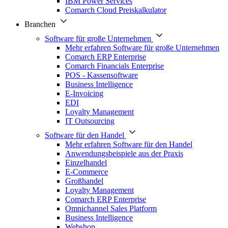
IBM Power Services
Comarch Cloud Preiskalkulator
Branchen
Software für große Unternehmen
Mehr erfahren Software für große Unternehmen
Comarch ERP Enterprise
Comarch Financials Enterprise
POS - Kassensoftware
Business Intelligence
E-Invoicing
EDI
Loyalty Management
IT Outsourcing
Software für den Handel
Mehr erfahren Software für den Handel
Anwendungsbeispiele aus der Praxis
Einzelhandel
E-Commerce
Großhandel
Loyalty Management
Comarch ERP Enterprise
Omnichannel Sales Platform
Business Intelligence
Webshop