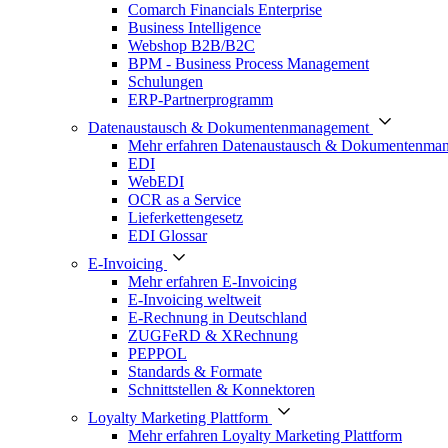
Comarch Financials Enterprise
Business Intelligence
Webshop B2B/B2C
BPM - Business Process Management
Schulungen
ERP-Partnerprogramm
Datenaustausch & Dokumentenmanagement
Mehr erfahren Datenaustausch & Dokumentenma
EDI
WebEDI
OCR as a Service
Lieferkettengesetz
EDI Glossar
E-Invoicing
Mehr erfahren E-Invoicing
E-Invoicing weltweit
E-Rechnung in Deutschland
ZUGFeRD & XRechnung
PEPPOL
Standards & Formate
Schnittstellen & Konnektoren
Loyalty Marketing Plattform
Mehr erfahren Loyalty Marketing Plattform