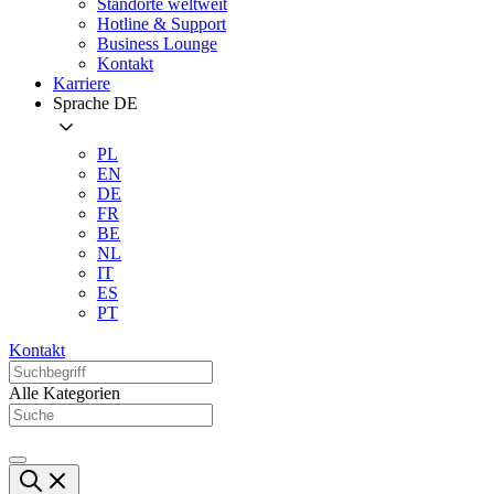
Standorte weltweit
Hotline & Support
Business Lounge
Kontakt
Karriere
Sprache
DE
PL
EN
DE
FR
BE
NL
IT
ES
PT
Kontakt
Alle Kategorien