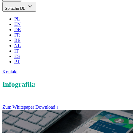
Sprache
DE
PL
EN
DE
FR
BE
NL
IT
ES
PT
Kontakt
Infografik:
Mobile Kundenbindung und dig
Zum Whitepaper Download ↓