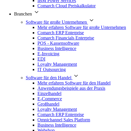
IBM Power Services
Comarch Cloud Preiskalkulator
Branchen
Software für große Unternehmen
Mehr erfahren Software für große Unternehmen
Comarch ERP Enterprise
Comarch Financials Enterprise
POS - Kassensoftware
Business Intelligence
E-Invoicing
EDI
Loyalty Management
IT Outsourcing
Software für den Handel
Mehr erfahren Software für den Handel
Anwendungsbeispiele aus der Praxis
Einzelhandel
E-Commerce
Großhandel
Loyalty Management
Comarch ERP Enterprise
Omnichannel Sales Platform
Business Intelligence
Webshop