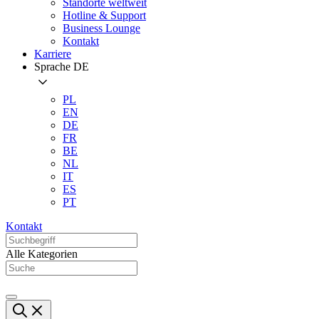
Standorte weltweit
Hotline & Support
Business Lounge
Kontakt
Karriere
Sprache
DE
PL
EN
DE
FR
BE
NL
IT
ES
PT
Kontakt
Alle Kategorien