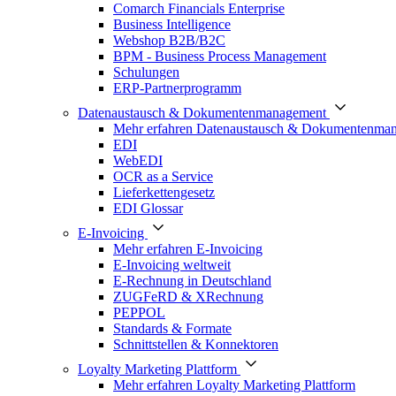
Comarch Financials Enterprise
Business Intelligence
Webshop B2B/B2C
BPM - Business Process Management
Schulungen
ERP-Partnerprogramm
Datenaustausch & Dokumentenmanagement
Mehr erfahren Datenaustausch & Dokumentenma
EDI
WebEDI
OCR as a Service
Lieferkettengesetz
EDI Glossar
E-Invoicing
Mehr erfahren E-Invoicing
E-Invoicing weltweit
E-Rechnung in Deutschland
ZUGFeRD & XRechnung
PEPPOL
Standards & Formate
Schnittstellen & Konnektoren
Loyalty Marketing Plattform
Mehr erfahren Loyalty Marketing Plattform