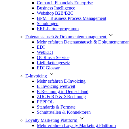
Comarch Financials Enterprise
Business Intelligence
Webshop B2B/B2C
BPM - Business Process Management
Schulungen
ERP-Partnerprogramm
Datenaustausch & Dokumentenmanagement
Mehr erfahren Datenaustausch & Dokumentenma
EDI
WebEDI
OCR as a Service
Lieferkettengesetz
EDI Glossar
E-Invoicing
Mehr erfahren E-Invoicing
E-Invoicing weltweit
E-Rechnung in Deutschland
ZUGFeRD & XRechnung
PEPPOL
Standards & Formate
Schnittstellen & Konnektoren
Loyalty Marketing Plattform
Mehr erfahren Loyalty Marketing Plattform