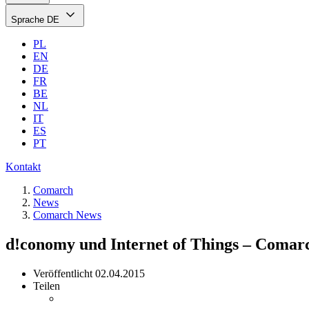
Sprache
DE
PL
EN
DE
FR
BE
NL
IT
ES
PT
Kontakt
Comarch
News
Comarch News
d!conomy und Internet of Things – Comar
Veröffentlicht
02.04.2015
Teilen