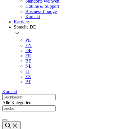
Standorte weltweit
Hotline & Support
Business Lounge
Kontakt
Karriere
Sprache
DE
PL
EN
DE
FR
BE
NL
IT
ES
PT
Kontakt
Alle Kategorien