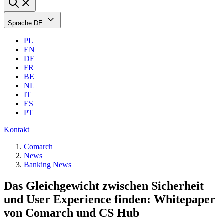
Sprache
DE
PL
EN
DE
FR
BE
NL
IT
ES
PT
Kontakt
Comarch
News
Banking News
Das Gleichgewicht zwischen Sicherheit
und User Experience finden: Whitepaper
von Comarch und CS Hub