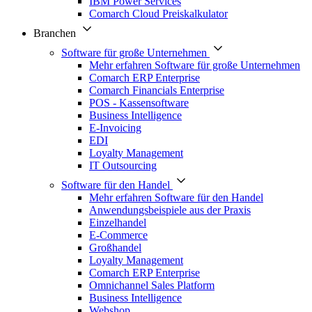
IBM Power Services
Comarch Cloud Preiskalkulator
Branchen
Software für große Unternehmen
Mehr erfahren Software für große Unternehmen
Comarch ERP Enterprise
Comarch Financials Enterprise
POS - Kassensoftware
Business Intelligence
E-Invoicing
EDI
Loyalty Management
IT Outsourcing
Software für den Handel
Mehr erfahren Software für den Handel
Anwendungsbeispiele aus der Praxis
Einzelhandel
E-Commerce
Großhandel
Loyalty Management
Comarch ERP Enterprise
Omnichannel Sales Platform
Business Intelligence
Webshop