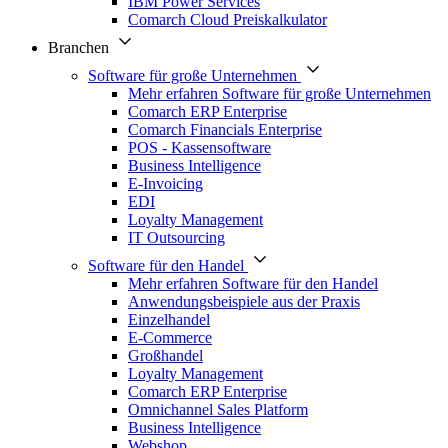
IBM Power Services
Comarch Cloud Preiskalkulator
Branchen
Software für große Unternehmen
Mehr erfahren Software für große Unternehmen
Comarch ERP Enterprise
Comarch Financials Enterprise
POS - Kassensoftware
Business Intelligence
E-Invoicing
EDI
Loyalty Management
IT Outsourcing
Software für den Handel
Mehr erfahren Software für den Handel
Anwendungsbeispiele aus der Praxis
Einzelhandel
E-Commerce
Großhandel
Loyalty Management
Comarch ERP Enterprise
Omnichannel Sales Platform
Business Intelligence
Webshop