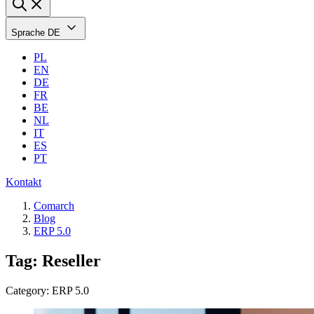
Sprache
DE
PL
EN
DE
FR
BE
NL
IT
ES
PT
Kontakt
Comarch
Blog
ERP 5.0
Tag: Reseller
Category: ERP 5.0