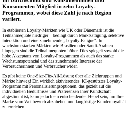
I
m Durchschnitt sind Konsumentinnen und
Konsumenten Mitglied in zehn Loyalty-
Programmen, wobei diese Zahl je nach Region
variiert.
In etablierten Loyalty-Märkten wie UK oder Dänemark ist die
Teilnahmequote niedriger – bedingt durch Marktsättigung, selektive
Interaktion und eine zunehmende „Loyalty-Fatigue“. In
wachstumsstarken Märkten wie Brasilien oder Saudi-Arabien
hingegen sind die Teilnahmequoten höher. Dies spiegelt sowohl die
hohe Akzeptanz von Loyalty-Programmen als auch das starke
Wachstumspotenzial und das zunehmende Interesse der
Verbraucherinnen und Verbraucher wider.
Es gibt keine One-Size-Fits-All-Lösung über alle Zielgruppen und
Märkte hinweg! Ein wirklich aktivierendes, KI-gestütztes Loyalty-
Programm mit Personalisierungsoptionen, das gezielt auf die
individuellen Bedürfnisse und Präferenzen Ihrer Kundschaft
abgestimmt ist, kann jedoch ein entscheidender Hebel sein, um Ihre
Marke vom Wettbewerb abzuheben und langfristige Kundenloyalität
zu erreichen.