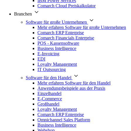
IBM Power Services
Comarch Cloud Preiskalkulator
Branchen
Software für große Unternehmen
Mehr erfahren Software für große Unternehmen
Comarch ERP Enterprise
Comarch Financials Enterprise
POS - Kassensoftware
Business Intelligence
E-Invoicing
EDI
Loyalty Management
IT Outsourcing
Software für den Handel
Mehr erfahren Software für den Handel
Anwendungsbeispiele aus der Praxis
Einzelhandel
E-Commerce
Großhandel
Loyalty Management
Comarch ERP Enterprise
Omnichannel Sales Platform
Business Intelligence
Webshop