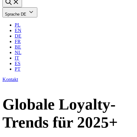
Sprache
DE
PL
EN
DE
FR
BE
NL
IT
ES
PT
Kontakt
Globale Loyalty-
Trends für 2025+