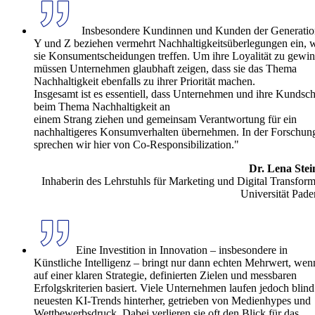
Insbesondere Kundinnen und Kunden der Generati
Y und Z beziehen vermehrt Nachhaltigkeitsüberlegungen ein, 
sie Konsumentscheidungen treffen. Um ihre Loyalität zu gewi
müssen Unternehmen glaubhaft zeigen, dass sie das Thema
Nachhaltigkeit ebenfalls zu ihrer Priorität machen.
Insgesamt ist es essentiell, dass Unternehmen und ihre Kundsch
beim Thema Nachhaltigkeit an
einem Strang ziehen und gemeinsam Verantwortung für ein
nachhaltigeres Konsumverhalten übernehmen. In der Forschun
sprechen wir hier von Co-Responsibilization."
Dr. Lena Stei
Inhaberin des Lehrstuhls für Marketing und Digital Transform
Universität Pade
Eine Investition in Innovation – insbesondere in
Künstliche Intelligenz – bringt nur dann echten Mehrwert, wen
auf einer klaren Strategie, definierten Zielen und messbaren
Erfolgskriterien basiert. Viele Unternehmen laufen jedoch blin
neuesten KI-Trends hinterher, getrieben von Medienhypes und
Wettbewerbsdruck. Dabei verlieren sie oft den Blick für das