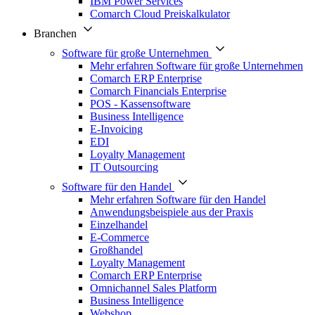
IBM Power Services
Comarch Cloud Preiskalkulator
Branchen
Software für große Unternehmen
Mehr erfahren Software für große Unternehmen
Comarch ERP Enterprise
Comarch Financials Enterprise
POS - Kassensoftware
Business Intelligence
E-Invoicing
EDI
Loyalty Management
IT Outsourcing
Software für den Handel
Mehr erfahren Software für den Handel
Anwendungsbeispiele aus der Praxis
Einzelhandel
E-Commerce
Großhandel
Loyalty Management
Comarch ERP Enterprise
Omnichannel Sales Platform
Business Intelligence
Webshop